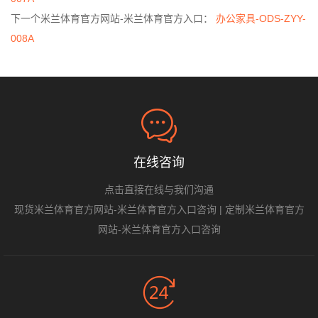
下一个米兰体育官方网站-米兰体育官方入口：
办公家具-ODS-ZYY-
008A
在线咨询
点击直接在线与我们沟通
现货米兰体育官方网站-米兰体育官方入口咨询
|
定制米兰体育官方
网站-米兰体育官方入口咨询