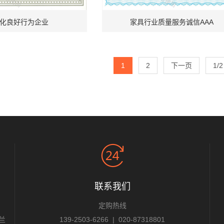
化良好行为企业
家具行业质量服务诚信AAA
1
2
下一页
1/2
联系我们
定购热线
兰
139-2503-6266 | 020-87318801