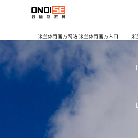
米兰体育官方网站-米兰体育官方入口
米