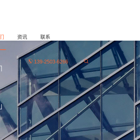
们
资讯
联系
139-2503-6266