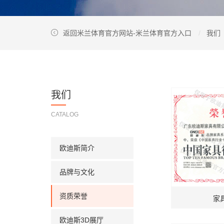
返回米兰体育官方网站-米兰体育官方入口
我们
我们
CATALOG
欧迪斯简介
品牌与文化
资质荣誉
家
欧迪斯3D展厅