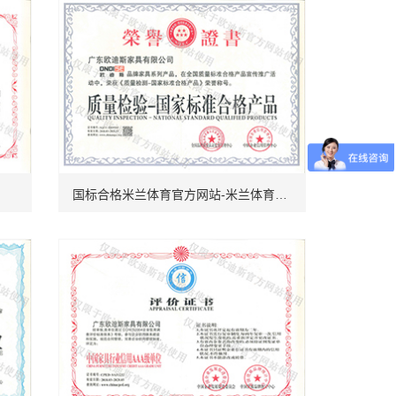
国标合格米兰体育官方网站-米兰体育官方入口