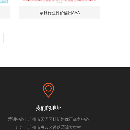
家具行业评价信用AAA
我们的地址
营销中心：广州市天河区科新路优可商务中心
厂址：广州市白云区钟落潭镇大罗村